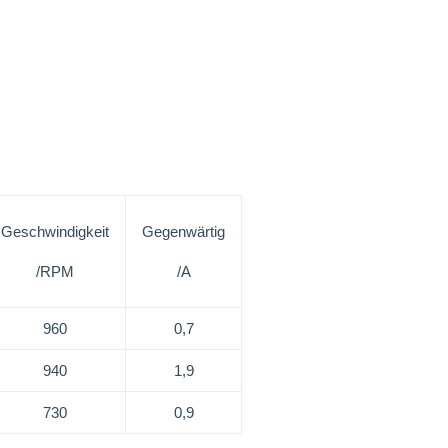
Geschwindigkeit
Gegenwärtig
/RPM
/A
960
0,7
940
1,9
730
0,9