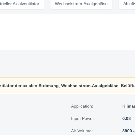
xialventilator
Wechselstrom-Axialgebläse
Abluftventilat
ntilator der axialen Strömung
,
Wechselstrom-Axialgebläse
,
Belüft
Application:
Klima
Input Power:
0.08 
Air Volume:
3900 -