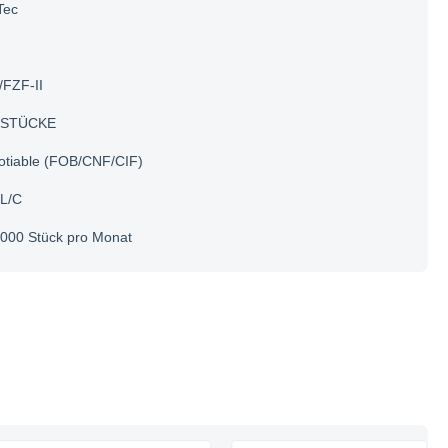
Tec
/FZF-II
 STÜCKE
otiable (FOB/CNF/CIF)
 L/C
000 Stück pro Monat