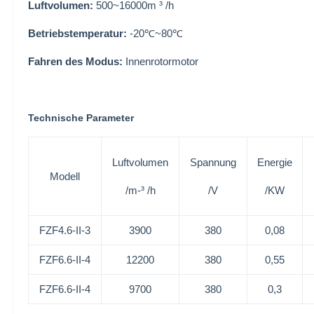
Luftvolumen:
500~16000m ³ /h
Betriebstemperatur:
-20℃~80℃
Fahren des Modus:
Innenrotormotor
Technische Parameter
Luftvolumen
Spannung
Energie
Modell
/m-³ /h
/V
/KW
FZF4.6-II-3
3900
380
0,08
FZF6.6-II-4
12200
380
0,55
FZF6.6-II-4
9700
380
0,3