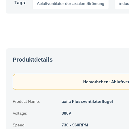
Tags:
läse
Abluftventilator der axialen Strömung
industrieller A
Produktdetails
Hervorheben:
Abluftve
Product Name:
axila Flussventilatorflügel
Voltage:
380V
Speed:
730 - 960RPM