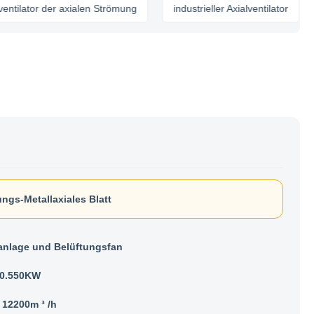
or der axialen Strömung
industrieller Axialventilator
ungs-Metallaxiales Blatt
anlage und Belüftungsfan
- 0.550KW
 12200m ³ /h