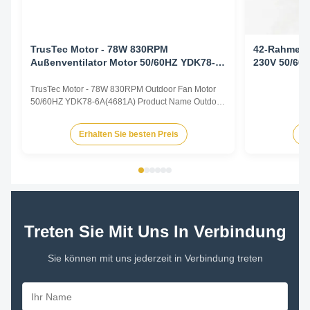
TrusTec Motor - 78W 830RPM
42-Rahmen-
Außenventilator Motor 50/60HZ YDK78-
230V 50/60H
6A ((4681A)
TrusTec Motor - 78W 830RPM Outdoor Fan Motor
50/60HZ YDK78-6A(4681A) Product Name Outdoor
Fan Motor Voltage 208V-230V Frequency 60 Hz
Output Power 78W Pole 6P AMPS 0.83A Speed
Erhalten Sie besten Preis
Er
900RPM Capacitor 6μF/370V Insulation Class
Class B Rotation CCW-SE Other protection
THERMALLY PROTECTED Key Parameters Model
...
Treten Sie Mit Uns In Verbindung
Sie können mit uns jederzeit in Verbindung treten