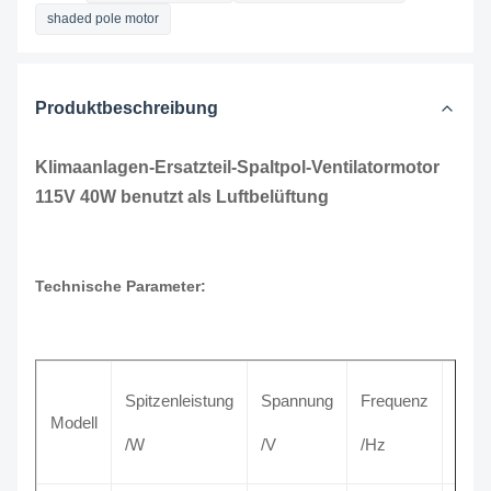
shaded pole motor
Produktbeschreibung
Klimaanlagen-Ersatzteil-Spaltpol-Ventilatormotor
115V 40W benutzt als Luftbelüftung
Technische Parameter:
Spitzenleistung
Spannung
Frequenz
Nen
Modell
/W
/V
/Hz
/A