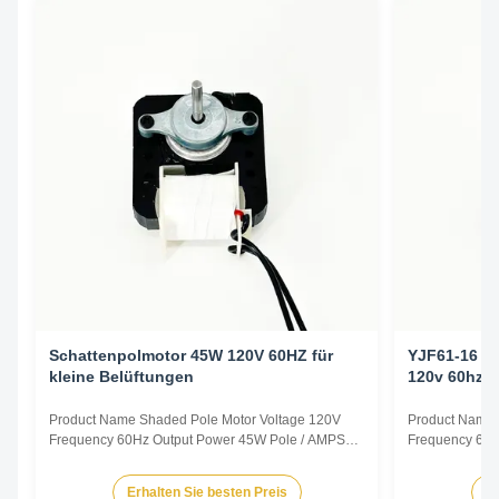
Schattenpolmotor 45W 120V 60HZ für
YJF61-16 C
kleine Belüftungen
120v 60hz
Product Name Shaded Pole Motor Voltage 120V
Product Name 
Frequency 60Hz Output Power 45W Pole / AMPS
Frequency 60H
1.0A Speed 2800RPM Capacitor / Insulation Class
0.78A Speed 2
Class B Power Factor / Other protection
Class B Power 
Erhalten Sie besten Preis
Er