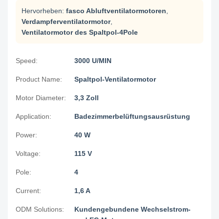
Hervorheben:
fasco Abluftventilatormotoren
,
Verdampferventilatormotor
,
Ventilatormotor des Spaltpol-4Pole
Speed:
3000 U/MIN
Product Name:
Spaltpol-Ventilatormotor
Motor Diameter:
3,3 Zoll
Application:
Badezimmerbelüftungsausrüstung
Power:
40 W
Voltage:
115 V
Pole:
4
Current:
1,6 A
ODM Solutions:
Kundengebundene Wechselstrom-