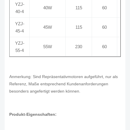
YZJ-
40W
115
60
40-4
YZJ-
45W
115
60
45-4
YZJ-
55W
230
60
55-4
Anmerkung: Sind Repräsentativmotoren aufgeführt, nur als
Referenz, Maße entsprechend Kundenanforderungen
besonders angefertigt werden können.
Produkt-Eigenschaften: