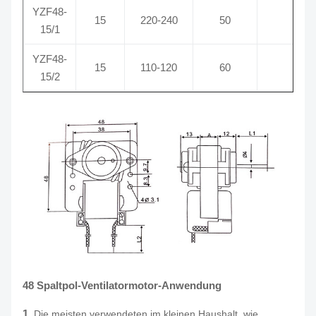
YZF48-
15
220-240
50
0,16
15/1
YZF48-
15
110-120
60
0,21
15/2
48 Spaltpol-
Ventilatormotor-Anwendung
1.
Die meisten verwendeten im kleinen Haushalt, wie