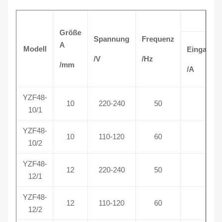
Größe
Spannung
Frequenz
A
Modell
Eingangs
/V
/Hz
/mm
/A
YZF48-
10
220-240
50
0,07
10/1
YZF48-
10
110-120
60
0,09
10/2
YZF48-
12
220-240
50
0,13
12/1
YZF48-
12
110-120
60
0,18
12/2