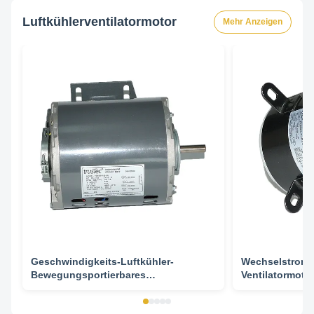
Luftkühlerventilatormotor
Mehr Anzeigen
Geschwindigkeits-Luftkühler-
Wechselstromun
Bewegungsportierbares
Ventilatormoto
Verdampfungs 1/4HP 1725 U/min für
Haushalt