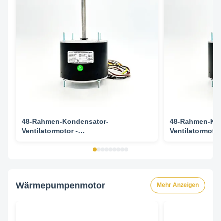
48-Rahmen-Kondensator-
48-Rahmen-Kon
Ventilatormotor -
Ventilatormotor
Umgebungstemperatur 70°C
1/4 1/5HP 107
Mehrfach-HP 1/6-1/3HP 1075RPM 208-
230V 60HZ
Wärmepumpenmotor
Mehr Anzeigen