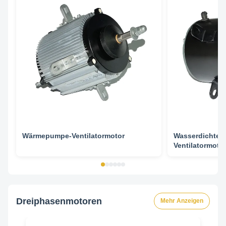
Wärmepumpe-Ventilatormotor
Wasserdichter
Ventilatormot
zwei - Drehzah
Dreiphasenmotoren
Mehr Anzeigen