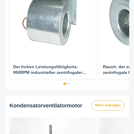
Der hohen Leistungsfähigkeits-
Rauch, der zen
950RPM industrieller zentrifugaler
zentrifugale B
Leichtgewichtler des
erschöpft
Flügelradgebläse-1hp 4/6/8
Kondensatorventilatormotor
Mehr Anzeigen