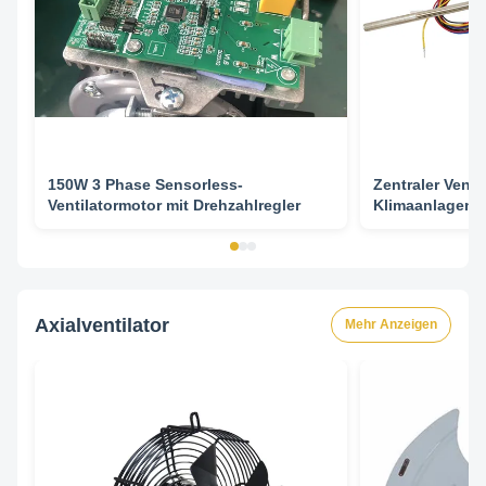
150W 3 Phase Sensorless-
Zentraler Venti
Ventilatormotor mit Drehzahlregler
Klimaanlagen-
schwanzloser M
Ventilatorkonve
Axialventilator
Mehr Anzeigen