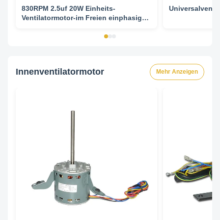
830RPM 2.5uf 20W Einheits-
Universalventi
Ventilatormotor-im Freien einphasiges
Wechselstroms und einzelne Welle
Innenventilatormotor
Mehr Anzeigen