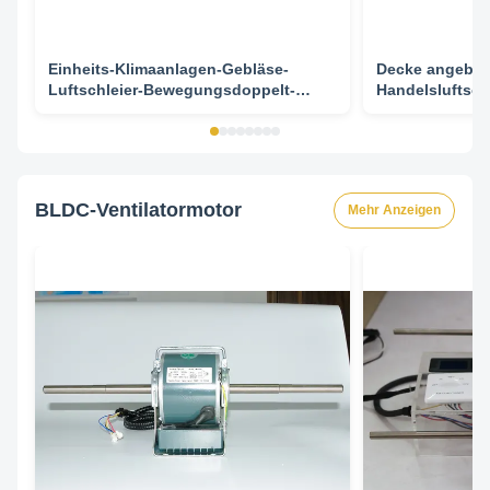
Einheits-Klimaanlagen-Gebläse-
Decke angebra
Luftschleier-Bewegungsdoppelt-
Handelsluftschl
Wellen-hohe Leistungsfähigkeit
Ventilatormoto
Motor 100W
BLDC-Ventilatormotor
Mehr Anzeigen