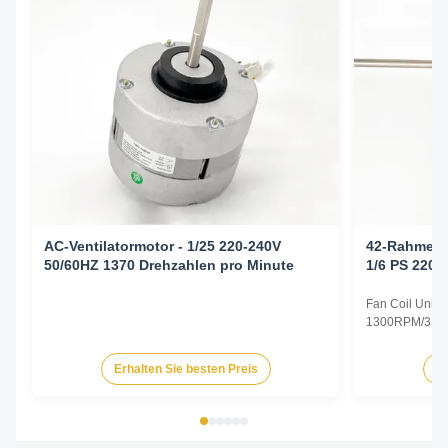
AC-Ventilatormotor - 1/25 220-240V
42-Rahmen-V
50/60HZ 1370 Drehzahlen pro Minute
1/6 PS 220-
Geschw.
Fan Coil Unit 
1300RPM/3SPD
Specifications
Type Permanent
Erhalten Sie besten Preis
Er
TEAO (Totally 
Equipped With
Phase Single P