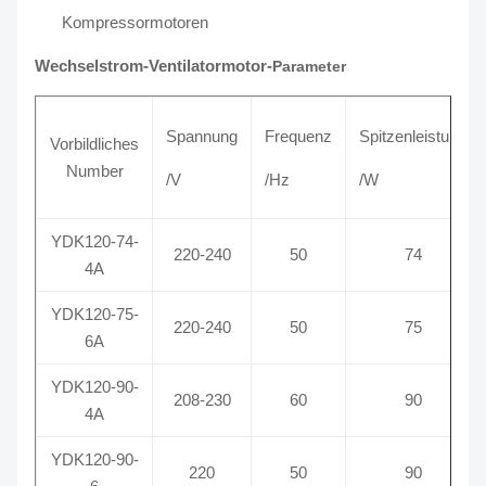
Kompressormotoren
Wechselstrom-Ventilatormotor-
Parameter
Spannung
Frequenz
Spitzenleistung
Vorbildliches
Number
/V
/Hz
/W
YDK120-74-
220-240
50
74
4A
YDK120-75-
220-240
50
75
6A
YDK120-90-
208-230
60
90
4A
YDK120-90-
220
50
90