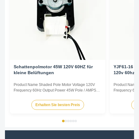
Schattenpolmotor 45W 120V 60HZ für
YJF61-16 C
kleine Belüftungen
120v 60hz
Product Name Shaded Pole Motor Voltage 120V
Product Name 
Frequency 60Hz Output Power 45W Pole / AMPS
Frequency 60H
1.0A Speed 2800RPM Capacitor / Insulation Class
0.78A Speed 2
Class B Power Factor / Other protection
Class B Power 
Erhalten Sie besten Preis
Er
THERMALLY PROTECTED Key Parameters Model
THERMALLY P
Power /W Frequency /Hz Speed /RPM Rated
Power /W Freq
Current /A Voltage /V YJF61/20 45 60 2800 1...
Current /A Volt