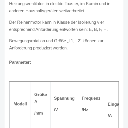
Heizungsventilator, in electdc Toaster, im Kamin und in
- 40 OC zu + 55
OC
/5%
Betriebstemperatur/Feuchtigkeit
bis 95% relative
anderen Haushaltsgeräten weitverbreitet.
Feuchtigkeit
Der Reihenmotor kann in Klasse der Isolierung vier
entsprechend Anforderung entworfen sein: E, B, F, H.
Bewegungsrotation und Größe „L1, L2“ können zur
Anforderung produziert werden.
Parameter:
Größe
Spannung
Frequenz
A
Modell
Eingangs
/V
/Hz
/mm
/A