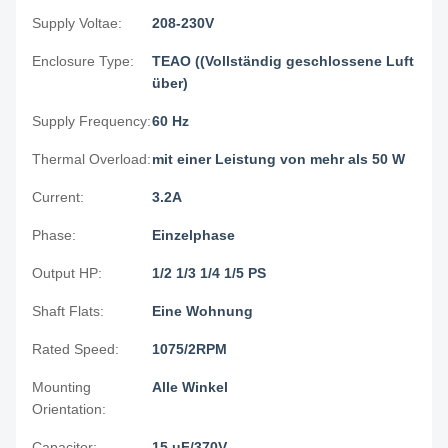
Supply Voltae:
208-230V
Enclosure Type:
TEAO ((Vollständig geschlossene Luft
über)
Supply Frequency:
60 Hz
Thermal Overload:
mit einer Leistung von mehr als 50 W
Current:
3.2A
Phase:
Einzelphase
Output HP:
1/2 1/3 1/4 1/5 PS
Shaft Flats:
Eine Wohnung
Rated Speed:
1075/2RPM
Mounting
Alle Winkel
Orientation:
Capacitor:
15 uF/370V