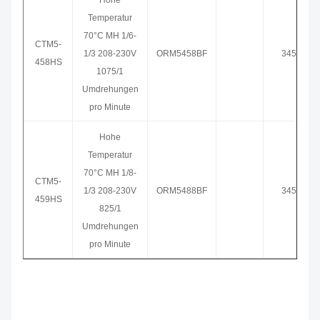
Hohe
Temperatur
70°C MH 1/6-
CTM5-
1/3 208-230V
ORM5458BF
3458HS
458HS
1075/1
Umdrehungen
pro Minute
Hohe
Temperatur
70°C MH 1/8-
CTM5-
1/3 208-230V
ORM5488BF
3459HS
459HS
825/1
Umdrehungen
pro Minute