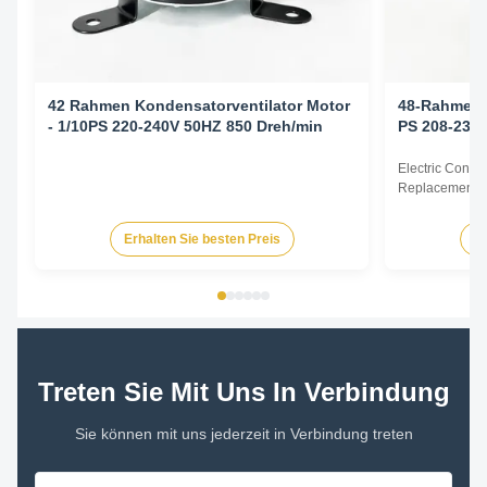
42 Rahmen Kondensatorventilator Motor
48-Rahmen-K
- 1/10PS 220-240V 50HZ 850 Dreh/min
PS 208-230 
Electric Cond
Replacement F
60Hz 1/6HP Te
HP Voltage Sp
Erhalten Sie besten Preis
Er
YDK140-125-6
FSE1016S 372
230V 60Hz 107
Treten Sie Mit Uns In Verbindung
Sie können mit uns jederzeit in Verbindung treten