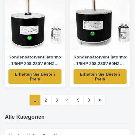
Kondensatorventilatormotor
Kondensatorventilatormotor
- 1/5HP 208-230V 60HZ
- 1/5HP 208-230V 60HZ
825RPM-K55HXAJS-4107
825RPM-Packard 45210
Erhalten Sie Besten
Erhalten Sie Besten
Ersatzmotor
Ersatzmotor
Preis
Preis
1
2
3
4
5
Alle Kategorien