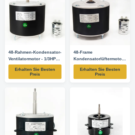
208-230V Frequency 50/60 Hz
Speed 1075 ...
48-Rahmen-Kondensator-
48-Frame
Ventilatormotor - 1/3HP
Kondensatorlüftermotor -
208-230V 60HZ 1075RPM-
1/8HP 208-230V 60HZ 825
Erhalten Sie Besten
Erhalten Sie Besten
5KCP39GGY209AS
U/min - 5KCP39DFS773S
Preis
Preis
Ersatzmotor
Ersatzmotor