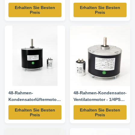
1075RPM 60Hz 1/6HP
Ersatzmotor
Erhalten Sie Besten
Erhalten Sie Besten
Technical parameters Model No.
Preis
Preis
Power HP Voltage Speed
RPM/SPD Century Genteq
Fasco YDK140-125-6A 1/6 208-
230V 60Hz 1075/1 FSE1016S
3727 D917 YDK140-185-6A 1/4
208-230V 60Hz 1075/1
FSE1026S 3728 3732 ...
48-Rahmen-
48-Rahmen-Kondensator-
Kondensatorlüftermotor -
Ventilatormotor - 1/4PS
1/4 PS 208-230 V 60 Hz
208/230V 60HZ 1100RPM
Erhalten Sie Besten
Erhalten Sie Besten
850 U/min
5uF/370V CW/CCW
Preis
Preis
Drehung -
5KCP39EGS070S
Ersatzmotor