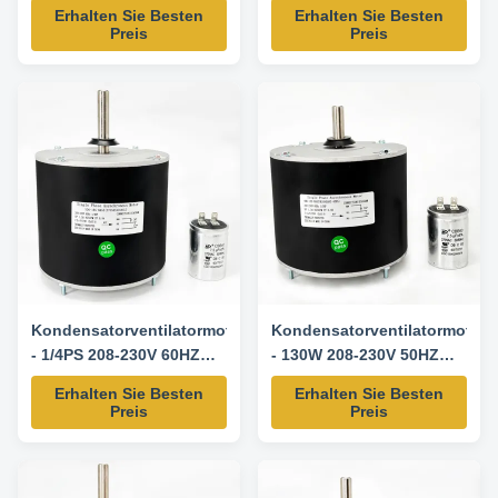
U/min/3 SPD
1075RPM-K55HXAJT-4108
Erhalten Sie Besten
Erhalten Sie Besten
Ersatzmotor
Preis
Preis
Kondensatorventilatormotor
Kondensatorventilatormotor
- 1/4PS 208-230V 60HZ
- 130W 208-230V 50HZ
825RPM-Y7S859D545L
825RPM-K55HXAHS-4085
Erhalten Sie Besten
Erhalten Sie Besten
Ersatzmotor
Ersatzmotor
Preis
Preis