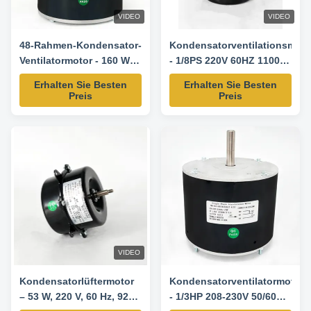
VIDEO
VIDEO
48-Rahmen-Kondensator-
Kondensatorventilationsmoto
Ventilatormotor - 160 Watt
- 1/8PS 220V 60HZ 1100
220-240 V 60 Hz 1000
Dreh/min
Erhalten Sie Besten
Erhalten Sie Besten
Dreh/min
Preis
Preis
VIDEO
Kondensatorlüftermotor
Kondensatorventilatormotor
– 53 W, 220 V, 60 Hz, 920
- 1/3HP 208-230V 50/60HZ