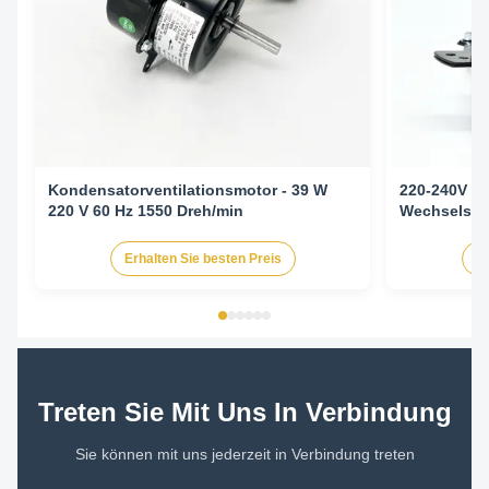
Kondensatorventilationsmotor - 39 W
220-240V 5
220 V 60 Hz 1550 Dreh/min
Wechselstr
Klimaanlag
Erhalten Sie besten Preis
Er
Treten Sie Mit Uns In Verbindung
Sie können mit uns jederzeit in Verbindung treten