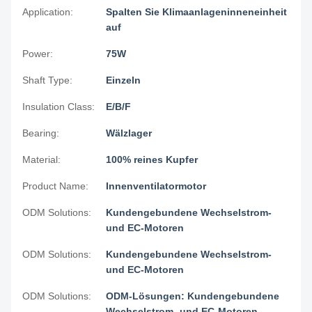
Application:
Spalten Sie Klimaanlageninneneinheit
auf
Power:
75W
Shaft Type:
Einzeln
Insulation Class:
E/B/F
Bearing:
Wälzlager
Material:
100% reines Kupfer
Product Name:
Innenventilatormotor
ODM Solutions:
Kundengebundene Wechselstrom-
und EC-Motoren
ODM Solutions:
Kundengebundene Wechselstrom-
und EC-Motoren
ODM Solutions:
ODM-Lösungen: Kundengebundene
Wechselstrom- und EC-Motoren