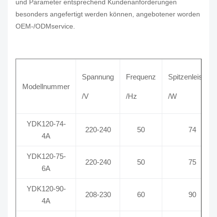
und Parameter entsprechend Kundenanforderungen
besonders angefertigt werden können, angebotener worden
OEM-/ODMservice.
Spannung
Frequenz
Spitzenleistung
Modellnummer
/V
/Hz
/W
YDK120-74-
220-240
50
74
4A
YDK120-75-
220-240
50
75
6A
YDK120-90-
208-230
60
90
4A