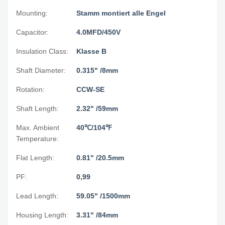
Mounting:
Stamm montiert alle Engel
Capacitor:
4.0MFD/450V
Insulation Class:
Klasse B
Shaft Diameter:
0.315" /8mm
Rotation:
CCW-SE
Shaft Length:
2.32" /59mm
Max. Ambient
40℃/104℉
Temperature:
Flat Length:
0.81" /20.5mm
PF:
0,99
Lead Length:
59.05" /1500mm
Housing Length:
3.31" /84mm