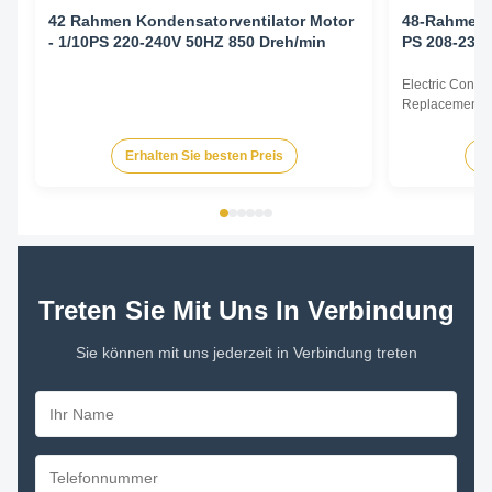
42 Rahmen Kondensatorventilator Motor
48-Rahmen-K
- 1/10PS 220-240V 50HZ 850 Dreh/min
PS 208-230 
Electric Cond
Replacement F
60Hz 1/6HP Te
HP Voltage Sp
Erhalten Sie besten Preis
Er
YDK140-125-6
FSE1016S 372
230V 60Hz 107
Treten Sie Mit Uns In Verbindung
Sie können mit uns jederzeit in Verbindung treten